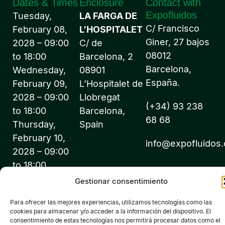
Dates & Times
Enclosure
Contact with
Expofluidos
Tuesday,
LA FARGA DE
C/ Francisco
February 08,
L’HOSPITALET
Giner, 27 bajos
2028 – 09:00
C/ de
08012
to 18:00
Barcelona, 2
Barcelona,
Wednesday,
08901
España.
February 09,
L’Hospitalet de
2028 – 09:00
Llobregat
(+34) 93 238
to 18:00
Barcelona,
68 68
Thursday,
Spain
February 10,
info@expofluidos
2028 – 09:00
to 18:00
Gestionar consentimiento
Para ofrecer las mejores experiencias, utilizamos tecnologías como las
cookies para almacenar y/o acceder a la información del dispositivo. El
consentimiento de estas tecnologías nos permitirá procesar datos como el