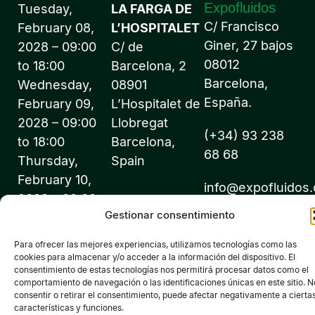
Expofluidos
Tuesday,
LA FARGA DE
C/ Francisco
February 08,
L’HOSPITALET
Giner, 27 bajos
2028 – 09:00
C/ de
08012
to 18:00
Barcelona, 2
Barcelona,
Wednesday,
08901
España.
February 09,
L’Hospitalet de
2028 – 09:00
Llobregat
(+34) 93 238
to 18:00
Barcelona,
68 68
Thursday,
Spain
February 10,
info@expofluidos
2028 – 09:00
Gestionar consentimiento
to 18:00
Para ofrecer las mejores experiencias, utilizamos tecnologías como las
cookies para almacenar y/o acceder a la información del dispositivo. El
consentimiento de estas tecnologías nos permitirá procesar datos como el
comportamiento de navegación o las identificaciones únicas en este sitio. N
consentir o retirar el consentimiento, puede afectar negativamente a cierta
©2026 Expofluidos® - All rights reserved - Organized by:
características y funciones.