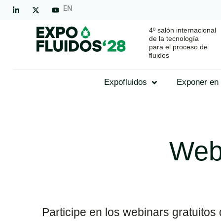
EN
4º salón internacional
de la tecnología
para el proceso de
fluidos
Expofluidos
Exponer en 
Webi
Participe en los webinars gratuito