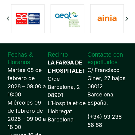
Fechas &
Recinto
Contacte con
Horarios
expofluidos
LA FARGA DE
Martes 08 de
C/ Francisco
L’HOSPITALET
febrero de
Giner, 27 bajos
C/de
2028 – 09:00 a
08012
Barcelona, 2
18:00
Barcelona,
08901
Miércoles 09
España.
L’Hospitalet de
de febrero de
Llobregat
(+34) 93 238
2028 – 09:00 a
Barcelona
68 68
18:00