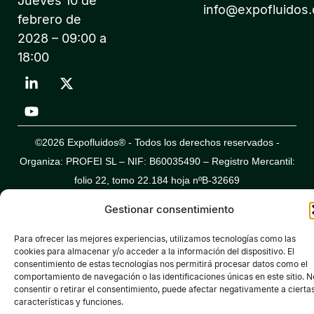
Jueves 10 de
info@expofluidos
febrero de
2028 – 09:00 a
18:00
©2026 Expofluidos® - Todos los derechos reservados -
Organiza: PROFEI SL – NIF: B60035490 – Registro Mercantil:
folio 22, tomo 22.184 hoja nºB-32669
Política de Privacidad de Datos
Política de Cookies
Aviso legal
Gestionar consentimiento
Para ofrecer las mejores experiencias, utilizamos tecnologías como las
cookies para almacenar y/o acceder a la información del dispositivo. El
consentimiento de estas tecnologías nos permitirá procesar datos como el
comportamiento de navegación o las identificaciones únicas en este sitio. N
consentir o retirar el consentimiento, puede afectar negativamente a cierta
características y funciones.