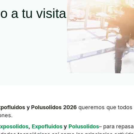
 a tu visita
xpofluidos y Polusolidos 2026
queremos que todos n
ones.
xposolidos
,
Expofluidos
y
Polusolidos
– para repasa