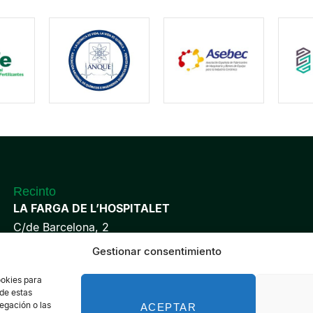
Recinto
LA FARGA DE L’HOSPITALET
C/de Barcelona, 2
08901 L’Hospitalet de Llobregat
Gestionar consentimiento
Barcelona
ookies para
 de estas
egación o las
ACEPTAR