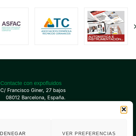
Contacte con expofluidos
C/ Francisco Giner, 27 bajos
08012 Barcelona, España.
(+34) 93 238 68 68
info@expofluidos.com
DENEGAR
VER PREFERENCIAS