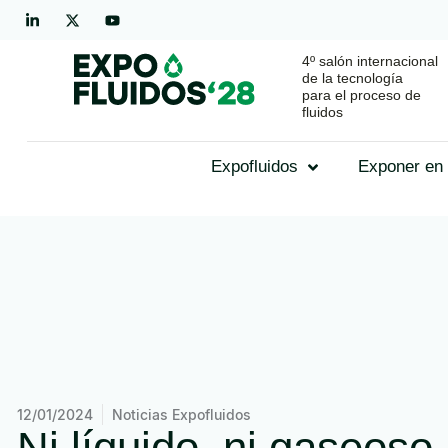
4º salón internacional
de la tecnología
para el proceso de
fluidos
Expofluidos
Exponer en 
12/01/2024
Noticias Expofluidos
Ni líquido, ni gaseoso,