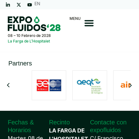
EN
MENU
08 – 10 Febrero de 2028
La Farga de L’Hospitalet
Partners
Fechas &
Recinto
Contacte con
Horarios
expofluidos
LA FARGA DE
Martes 08 de
C/ Francisco
L’HOSPITALET