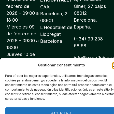
febrero de
Giner, 27 bajos
C/de
2028 – 09:00 a
08012
Barcelona, 2
18:00
Barcelona,
08901
Miércoles 09
España.
L’Hospitalet de
de febrero de
Llobregat
(+34) 93 238
2028 – 09:00 a
Barcelona
68 68
18:00
Jueves 10 de
info@expofluidos
febrero de
Gestionar consentimiento
2028 – 09:00 a
18:00
Para ofrecer las mejores experiencias, utilizamos tecnologías como las
cookies para almacenar y/o acceder a la información del dispositivo. El
consentimiento de estas tecnologías nos permitirá procesar datos como el
comportamiento de navegación o las identificaciones únicas en este sitio. N
consentir o retirar el consentimiento, puede afectar negativamente a cierta
características y funciones.
©2026 Expofluidos® - Todos los derechos reservados -
Organiza: PROFEI SL – NIF: B60035490 – Registro Mercantil:
ACEPTAR