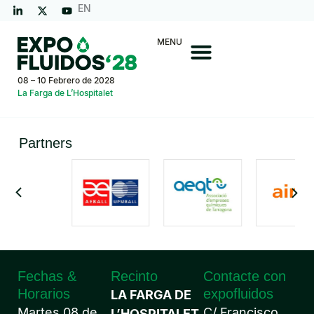
EN
MENU
08 – 10 Febrero de 2028
La Farga de L’Hospitalet
Partners
Fechas &
Recinto
Contacte con
Horarios
expofluidos
LA FARGA DE
Martes 08 de
C/ Francisco
L’HOSPITALET