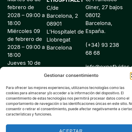
febrero de
Giner, 27 bajos
C/de
2028 – 09:00 a
08012
Barcelona, 2
18:00
Barcelona,
08901
Miércoles 09
España.
L’Hospitalet de
de febrero de
Llobregat
(+34) 93 238
2028 – 09:00 a
Barcelona
68 68
18:00
Jueves 10 de
info@expofluidos
febrero de
Gestionar consentimiento
2028 – 09:00 a
18:00
Para ofrecer las mejores experiencias, utilizamos tecnologías como las
cookies para almacenar y/o acceder a la información del dispositivo. El
consentimiento de estas tecnologías nos permitirá procesar datos como el
comportamiento de navegación o las identificaciones únicas en este sitio. N
consentir o retirar el consentimiento, puede afectar negativamente a cierta
características y funciones.
©2026 Expofluidos® - Todos los derechos reservados -
Organiza: PROFEI SL – NIF: B60035490 – Registro Mercantil:
ACEPTAR