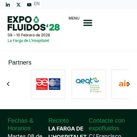
EN
MENU
08 – 10 Febrero de 2028
La Farga de L’Hospitalet
Partners
Fechas &
Recinto
Contacte con
Horarios
expofluidos
LA FARGA DE
Martes 08 de
C/ Francisco
L’HOSPITALET