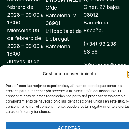
febrero de
Giner, 27 bajos
C/de
2028 – 09:00 a
08012
Barcelona, 2
18:00
Barcelona,
08901
Miércoles 09
España.
L’Hospitalet de
de febrero de
Llobregat
(+34) 93 238
2028 – 09:00 a
Barcelona
68 68
18:00
Jueves 10 de
info@expofluidos
febrero de
Gestionar consentimiento
2028 – 09:00 a
18:00
Para ofrecer las mejores experiencias, utilizamos tecnologías como las
cookies para almacenar y/o acceder a la información del dispositivo. El
consentimiento de estas tecnologías nos permitirá procesar datos como el
comportamiento de navegación o las identificaciones únicas en este sitio. N
consentir o retirar el consentimiento, puede afectar negativamente a cierta
características y funciones.
©2026 Expofluidos® - Todos los derechos reservados -
Organiza: PROFEI SL – NIF: B60035490 – Registro Mercantil:
ACEPTAR