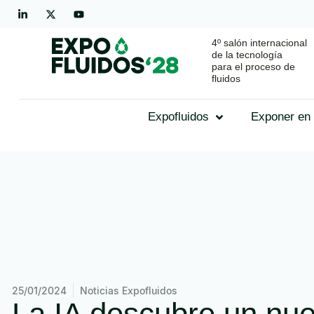
4º salón internacional
de la tecnología
para el proceso de
fluidos
Expofluidos
Exponer en 
25/01/2024
Noticias Expofluidos
La IA descubre un nue