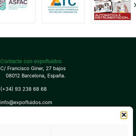
Contacte con expofluidos
C/ Francisco Giner, 27 bajos
08012 Barcelona, España.
(+34) 93 238 68 68
info@expofluidos.com
til: folio 22, tomo 22.184 hoja nºB-32669