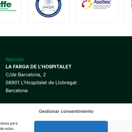
Recinto
LA FARGA DE L’HOSPITALET
C/de Barcelona, 2
08901 L’Hospitalet de Llobregat
Barcelona
Gestionar consentimiento
reservados - Organiza: PROFEI SL – NIF: B60035490 – Registro Mercan
Política de Privacidad de Datos
Política de Cookies
Aviso legal
ookies para
 de estas