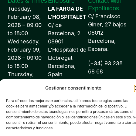
Dates & Times
Enclosure
Contact with
Expofluidos
Tuesday,
LA FARGA DE
C/ Francisco
February 08,
L’HOSPITALET
Giner, 27 bajos
2028 – 09:00
C/ de
08012
to 18:00
Barcelona, 2
Barcelona,
Wednesday,
08901
España.
February 09,
L’Hospitalet de
2028 – 09:00
Llobregat
(+34) 93 238
to 18:00
Barcelona,
68 68
Thursday,
Spain
February 10,
info@expofluidos
Gestionar consentimiento
2028 – 09:00
to 18:00
Para ofrecer las mejores experiencias, utilizamos tecnologías como las
cookies para almacenar y/o acceder a la información del dispositivo. El
consentimiento de estas tecnologías nos permitirá procesar datos como el
comportamiento de navegación o las identificaciones únicas en este sitio. N
consentir o retirar el consentimiento, puede afectar negativamente a cierta
características y funciones.
©2026 Expofluidos® - All rights reserved - Organized by: