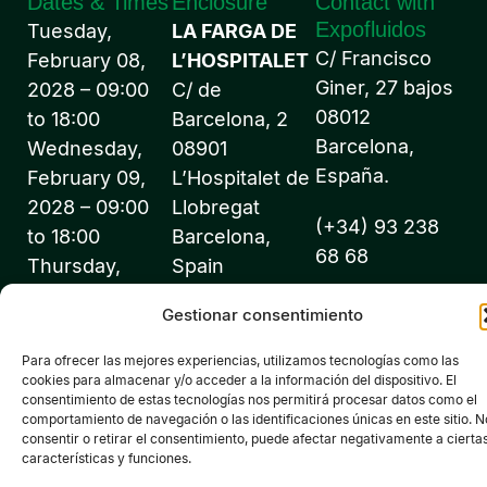
Dates & Times
Enclosure
Contact with
Expofluidos
Tuesday,
LA FARGA DE
C/ Francisco
February 08,
L’HOSPITALET
Giner, 27 bajos
2028 – 09:00
C/ de
08012
to 18:00
Barcelona, 2
Barcelona,
Wednesday,
08901
España.
February 09,
L’Hospitalet de
2028 – 09:00
Llobregat
(+34) 93 238
to 18:00
Barcelona,
68 68
Thursday,
Spain
February 10,
info@expofluidos
Gestionar consentimiento
2028 – 09:00
to 18:00
Para ofrecer las mejores experiencias, utilizamos tecnologías como las
cookies para almacenar y/o acceder a la información del dispositivo. El
consentimiento de estas tecnologías nos permitirá procesar datos como el
comportamiento de navegación o las identificaciones únicas en este sitio. N
consentir o retirar el consentimiento, puede afectar negativamente a cierta
características y funciones.
©2026 Expofluidos® - All rights reserved - Organized by: