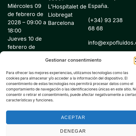
Miércoles 09
España.
L’Hospitalet de
de febrero de
Llobregat
(+34) 93 238
2028 – 09:00 a
Barcelona
68 68
18:00
Jueves 10 de
info@expofluidos
febrero de
2028 – 09:00 a
Gestionar consentimiento
18:00
Para ofrecer las mejores experiencias, utilizamos tecnologías como las
cookies para almacenar y/o acceder a la información del dispositivo. El
consentimiento de estas tecnologías nos permitirá procesar datos como el
comportamiento de navegación o las identificaciones únicas en este sitio. N
consentir o retirar el consentimiento, puede afectar negativamente a cierta
características y funciones.
©2026 Expofluidos® - Todos los derechos reservados -
Organiza: PROFEI SL – NIF: B60035490 – Registro Mercantil:
folio 22, tomo 22.184 hoja nºB-32669
ACEPTAR
Política de Privacidad de Datos
Política de Cookies
Aviso legal
DENEGAR