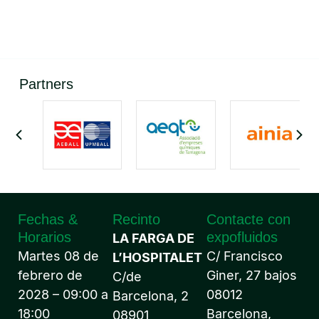
Partners
Fechas &
Recinto
Contacte con
Horarios
expofluidos
LA FARGA DE
Martes 08 de
C/ Francisco
L’HOSPITALET
febrero de
Giner, 27 bajos
C/de
2028 – 09:00 a
08012
Barcelona, 2
18:00
Barcelona,
08901