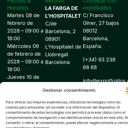
Fechas &
Recinto
Contacte con
Horarios
expofluidos
LA FARGA DE
Martes 08 de
C/ Francisco
L’HOSPITALET
febrero de
Giner, 27 bajos
C/de
2028 – 09:00 a
08012
Barcelona, 2
18:00
Barcelona,
08901
Miércoles 09
España.
L’Hospitalet de
de febrero de
Llobregat
(+34) 93 238
2028 – 09:00 a
Barcelona
68 68
18:00
Jueves 10 de
info@expofluidos
febrero de
Gestionar consentimiento
2028 – 09:00 a
18:00
Para ofrecer las mejores experiencias, utilizamos tecnologías como las
cookies para almacenar y/o acceder a la información del dispositivo. El
consentimiento de estas tecnologías nos permitirá procesar datos como el
comportamiento de navegación o las identificaciones únicas en este sitio. N
consentir o retirar el consentimiento, puede afectar negativamente a cierta
características y funciones.