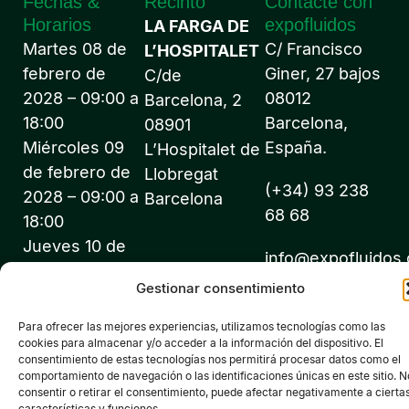
Fechas &
Recinto
Contacte con
Horarios
expofluidos
LA FARGA DE
Martes 08 de
C/ Francisco
L’HOSPITALET
febrero de
Giner, 27 bajos
C/de
2028 – 09:00 a
08012
Barcelona, 2
18:00
Barcelona,
08901
Miércoles 09
España.
L’Hospitalet de
de febrero de
Llobregat
(+34) 93 238
2028 – 09:00 a
Barcelona
68 68
18:00
Jueves 10 de
info@expofluidos
febrero de
Gestionar consentimiento
2028 – 09:00 a
18:00
Para ofrecer las mejores experiencias, utilizamos tecnologías como las
cookies para almacenar y/o acceder a la información del dispositivo. El
consentimiento de estas tecnologías nos permitirá procesar datos como el
comportamiento de navegación o las identificaciones únicas en este sitio. N
consentir o retirar el consentimiento, puede afectar negativamente a cierta
características y funciones.