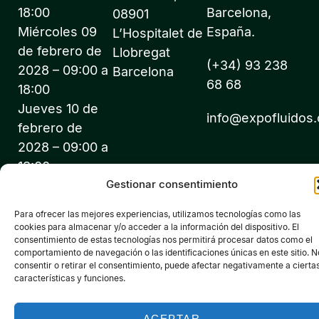
18:00
Barcelona,
08901
Miércoles 09
España.
L’Hospitalet de
de febrero de
Llobregat
(+34) 93 238
2028 – 09:00 a
Barcelona
68 68
18:00
Jueves 10 de
info@expofluidos
febrero de
2028 – 09:00 a
18:00
Gestionar consentimiento
Para ofrecer las mejores experiencias, utilizamos tecnologías como las
cookies para almacenar y/o acceder a la información del dispositivo. El
consentimiento de estas tecnologías nos permitirá procesar datos como el
comportamiento de navegación o las identificaciones únicas en este sitio. N
©2026 Expofluidos® - Todos los derechos reservados -
consentir o retirar el consentimiento, puede afectar negativamente a cierta
Organiza: PROFEI SL – NIF: B60035490 – Registro Mercantil:
características y funciones.
folio 22, tomo 22.184 hoja nºB-32669
Política de Privacidad de Datos
Política de Cookies
Aviso legal
ACEPTAR