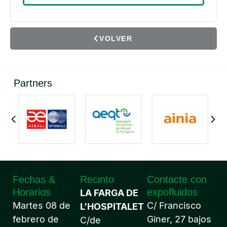
VOLVER
Partners
Fechas &
Recinto
Contacte con
Horarios
expofluidos
LA FARGA DE
Martes 08 de
C/ Francisco
L’HOSPITALET
febrero de
Giner, 27 bajos
C/de