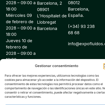
2028 – 09:00 a
08012
Barcelona, 2
18:00
Barcelona,
08901
Miércoles 09
España.
L’Hospitalet de
de febrero de
Llobregat
(+34) 93 238
2028 – 09:00 a
Barcelona
68 68
18:00
Jueves 10 de
info@expofluidos
febrero de
2028 – 09:00 a
18:00
Gestionar consentimiento
Para ofrecer las mejores experiencias, utilizamos tecnologías como las
cookies para almacenar y/o acceder a la información del dispositivo. El
consentimiento de estas tecnologías nos permitirá procesar datos como el
©2026 Expofluidos® - Todos los derechos reservados -
comportamiento de navegación o las identificaciones únicas en este sitio. N
consentir o retirar el consentimiento, puede afectar negativamente a cierta
Organiza: PROFEI SL – NIF: B60035490 – Registro Mercantil:
características y funciones.
folio 22, tomo 22.184 hoja nºB-32669