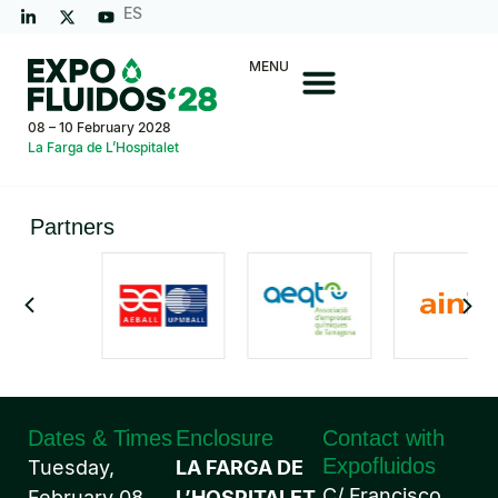
ES
MENU
08 – 10 February 2028
La Farga de L’Hospitalet
Partners
Dates & Times
Enclosure
Contact with
Expofluidos
Tuesday,
LA FARGA DE
C/ Francisco
February 08,
L’HOSPITALET