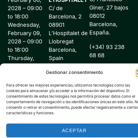
Giner, 27 bajos
2028 – 09:00
C/ de
08012
to 18:00
Barcelona, 2
Barcelona,
Wednesday,
08901
España.
February 09,
L’Hospitalet de
2028 – 09:00
Llobregat
(+34) 93 238
to 18:00
Barcelona,
68 68
Thursday,
Spain
February 10,
info@expofluidos
Gestionar consentimiento
2028 – 09:00
to 18:00
Para ofrecer las mejores experiencias, utilizamos tecnologías como las
cookies para almacenar y/o acceder a la información del dispositivo. El
consentimiento de estas tecnologías nos permitirá procesar datos como el
comportamiento de navegación o las identificaciones únicas en este sitio. N
consentir o retirar el consentimiento, puede afectar negativamente a cierta
características y funciones.
©2026 Expofluidos® - All rights reserved - Organized by:
PROFEI SL – NIF: B60035490 – Commercial Registry: folio 22,
ACEPTAR
volume 22,184, sheet nºB-32669