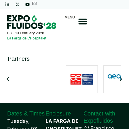
ES
MENU
08 – 10 February 2028
La Farga de L’Hospitalet
Partners
Dates & Times
Enclosure
Contact with
Expofluidos
Tuesday,
LA FARGA DE
C/ Francisco
February 08,
L’HOSPITALET