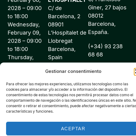
Giner, 27 bajos
2028 – 09:00
C/ de
08012
to 18:00
Barcelona, 2
Barcelona,
Wednesday,
08901
España.
February 09,
L’Hospitalet de
2028 – 09:00
Llobregat
(+34) 93 238
to 18:00
Barcelona,
68 68
Thursday,
Spain
February 10,
info@expofluidos
Gestionar consentimiento
2028 – 09:00
to 18:00
Para ofrecer las mejores experiencias, utilizamos tecnologías como las
cookies para almacenar y/o acceder a la información del dispositivo. El
consentimiento de estas tecnologías nos permitirá procesar datos como el
comportamiento de navegación o las identificaciones únicas en este sitio. N
consentir o retirar el consentimiento, puede afectar negativamente a cierta
características y funciones.
©2026 Expofluidos® - All rights reserved - Organized by:
PROFEI SL – NIF: B60035490 – Commercial Registry: folio 22,
ACEPTAR
volume 22,184, sheet nºB-32669