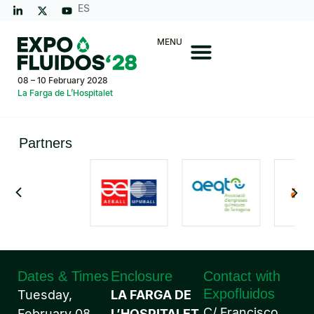
ES
MENU
08 – 10 February 2028
La Farga de L’Hospitalet
Partners
Dates & Times
Enclosure
Contact with
Expofluidos
Tuesday,
LA FARGA DE
C/ Francisco
February 08,
L’HOSPITALET