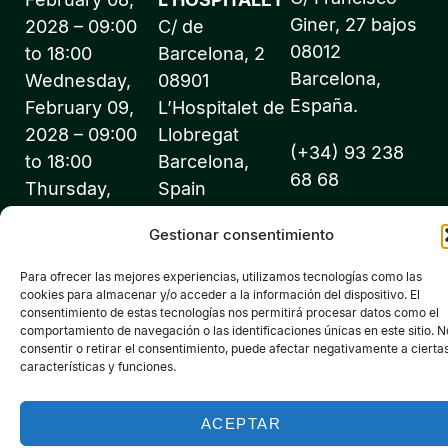
Giner, 27 bajos
2028 – 09:00
C/ de
08012
to 18:00
Barcelona, 2
Barcelona,
Wednesday,
08901
España.
February 09,
L’Hospitalet de
2028 – 09:00
Llobregat
(+34) 93 238
to 18:00
Barcelona,
68 68
Thursday,
Spain
February 10,
info@expofluidos
Gestionar consentimiento
2028 – 09:00
to 18:00
Para ofrecer las mejores experiencias, utilizamos tecnologías como las
cookies para almacenar y/o acceder a la información del dispositivo. El
consentimiento de estas tecnologías nos permitirá procesar datos como el
comportamiento de navegación o las identificaciones únicas en este sitio. N
consentir o retirar el consentimiento, puede afectar negativamente a cierta
características y funciones.
©2026 Expofluidos® - All rights reserved - Organized by:
PROFEI SL – NIF: B60035490 – Commercial Registry: folio 22,
ACEPTAR
volume 22,184, sheet nºB-32669