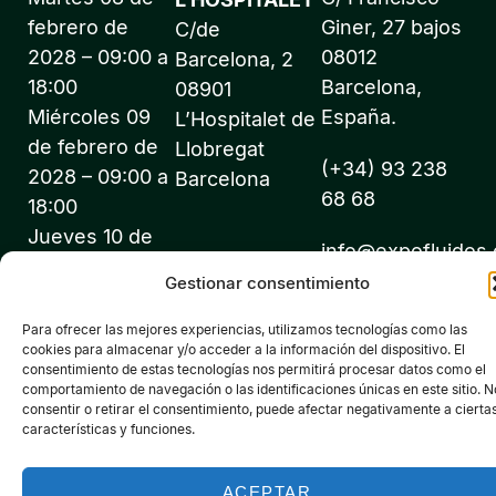
febrero de
Giner, 27 bajos
C/de
2028 – 09:00 a
08012
Barcelona, 2
18:00
Barcelona,
08901
Miércoles 09
España.
L’Hospitalet de
de febrero de
Llobregat
(+34) 93 238
2028 – 09:00 a
Barcelona
68 68
18:00
Jueves 10 de
info@expofluidos
febrero de
Gestionar consentimiento
2028 – 09:00 a
18:00
Para ofrecer las mejores experiencias, utilizamos tecnologías como las
cookies para almacenar y/o acceder a la información del dispositivo. El
consentimiento de estas tecnologías nos permitirá procesar datos como el
comportamiento de navegación o las identificaciones únicas en este sitio. N
consentir o retirar el consentimiento, puede afectar negativamente a cierta
características y funciones.
©2026 Expofluidos® - Todos los derechos reservados -
Organiza: PROFEI SL – NIF: B60035490 – Registro Mercantil:
ACEPTAR