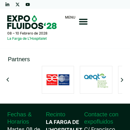
MENU
08 – 10 Febrero de 2028
La Farga de L’Hospitalet
Partners
Fechas &
Recinto
Contacte con
Horarios
expofluidos
LA FARGA DE
Martes 08 de
C/ Francisco
L’HOSPITALET