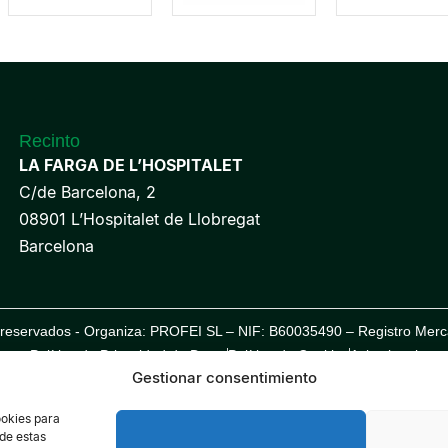
Recinto
LA FARGA DE L’HOSPITALET
C/de Barcelona, 2
08901 L’Hospitalet de Llobregat
Barcelona
reservados - Organiza: PROFEI SL – NIF: B60035490 – Registro Mercan
Política de Privacidad de Datos
Política de Cookies
Aviso legal
Gestionar consentimiento
ookies para
 de estas