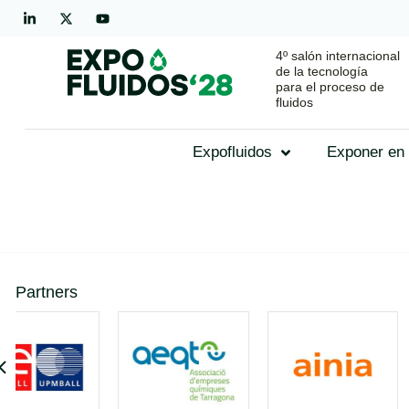
4º salón internacional
de la tecnología
para el proceso de
fluidos
Expofluidos
Exponer en 
Partners