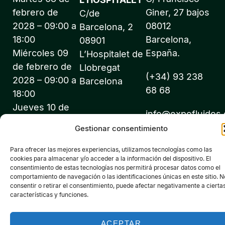
febrero de
Giner, 27 bajos
C/de
2028 – 09:00 a
08012
Barcelona, 2
18:00
Barcelona,
08901
Miércoles 09
España.
L’Hospitalet de
de febrero de
Llobregat
(+34) 93 238
2028 – 09:00 a
Barcelona
68 68
18:00
Jueves 10 de
info@expofluidos
febrero de
Gestionar consentimiento
2028 – 09:00 a
18:00
Para ofrecer las mejores experiencias, utilizamos tecnologías como las
cookies para almacenar y/o acceder a la información del dispositivo. El
consentimiento de estas tecnologías nos permitirá procesar datos como el
comportamiento de navegación o las identificaciones únicas en este sitio. N
consentir o retirar el consentimiento, puede afectar negativamente a cierta
características y funciones.
©2026 Expofluidos® - Todos los derechos reservados -
Organiza: PROFEI SL – NIF: B60035490 – Registro Mercantil:
ACEPTAR