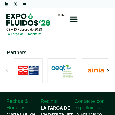
MENU
08 – 10 Febrero de 2028
La Farga de L’Hospitalet
Partners
Fechas &
Recinto
Contacte con
Horarios
expofluidos
LA FARGA DE
Martes 08 de
C/ Francisco
L’HOSPITALET